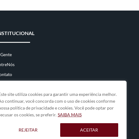
NSTITUCIONAL
 Gente
ntreNós
ontato
Este site utiliza cookies para garantir uma experiência melhor.
Ao continuar, você concorda com o uso de cookies conforme
nossa política de privacidade e cookies. Você pode optar por
recusar os cookies, se preferir.
SAIBA MAIS
REJEITAR
ACEITAR