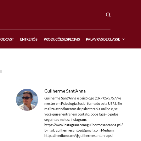
PODCAST
ENTRENÓS
PRODUÇÕES ESPECIAIS
PALAVRAS DE CLASSE
Guilherme Sant’Anna
Guilherme Sant'Anna é psicólogo (CRP 05/57577) e
mestre em Psicologia Social formado pela UERJ. Ele
realiza atendimentos de psicoterapia online e, se
você quiser entrar em contato, pode fazê-lo pelos
seguintes meios: Instagram:
https://www.instagram.com/guilhermesantanna.psi/
E-mail:
guilhermesantpsi@gmail.com
Medium:
https://medium.com/@guilhermesantannapsi