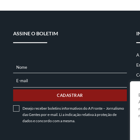
ASSINE O BOLETIM
I
A
E
Nome
NOME
C
E-mail
E-
MAIL
CADASTRAR
Desejo receber boletins informativos do A Fronte – Jornalismo
das Gentes por e-mail. Li a indicação relativa à
proteção de
dados
e concordo com a mesma.