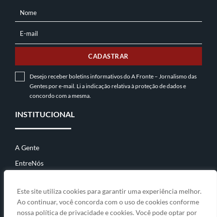
Nome
NOME
E-mail
E-
MAIL
CADASTRAR
Desejo receber boletins informativos do A Fronte – Jornalismo das
Gentes por e-mail. Li a indicação relativa à
proteção de dados
e
concordo com a mesma.
INSTITUCIONAL
A Gente
EntreNós
Contato
Este site utiliza cookies para garantir uma experiência melhor.
Ao continuar, você concorda com o uso de cookies conforme
nossa política de privacidade e cookies. Você pode optar por