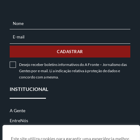
Nome
NOME
E-mail
E-
MAIL
CADASTRAR
Desejo receber boletins informativos do A Fronte – Jornalismo das
Gentes por e-mail. Li a indicação relativa à
proteção de dados
e
concordo com a mesma.
INSTITUCIONAL
A Gente
EntreNós
Contato
Este site utiliza cookies para garantir uma experiência melhor.