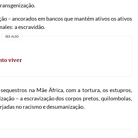
transgenização.
ção – ancorados em bancos que mantém ativos os ativos
males: a escravidão.
SEE ALSO
nto viver
sequestros na Mãe África, com a tortura, os estupros,
alização – a escravização dos corpos pretos, quilombolas,
orjadas no racismo e desumanização.