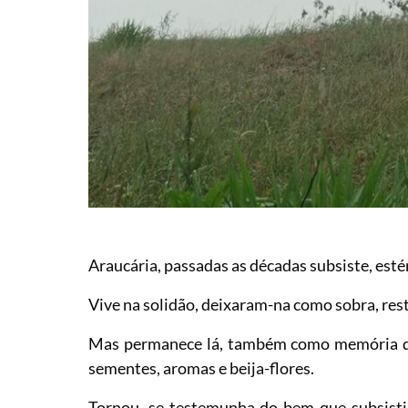
Araucária, passadas as décadas subsiste, esté
Vive na solidão, deixaram-na como sobra, res
Mas permanece lá, também como memória das
sementes, aromas e beija-flores.
Tornou–se testemunha do bem que subsistia 