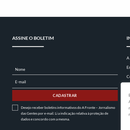
ASSINE O BOLETIM
I
A
E
Nome
NOME
C
E-mail
E-
MAIL
CADASTRAR
Desejo receber boletins informativos do A Fronte – Jornalismo
das Gentes por e-mail. Li a indicação relativa à
proteção de
dados
e concordo com a mesma.