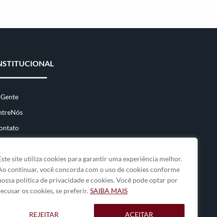
NSTITUCIONAL
 Gente
ntreNós
ontato
Este site utiliza cookies para garantir uma experiência melhor.
Ao continuar, você concorda com o uso de cookies conforme
nossa política de privacidade e cookies. Você pode optar por
recusar os cookies, se preferir.
SAIBA MAIS
REJEITAR
ACEITAR