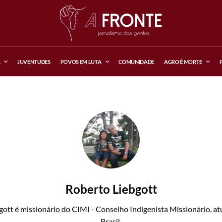
A
JUVENTUDES
POVOS EM LUTA
COMUNIDADE
AGRO É MORTE
Roberto Liebgott
ott é missionário do CIMI - Conselho Indigenista Missionário, at
Brasil.