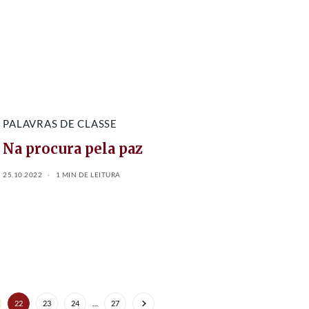
PALAVRAS DE CLASSE
Na procura pela paz
25.10.2022
1 MIN DE LEITURA
22
23
24
…
27