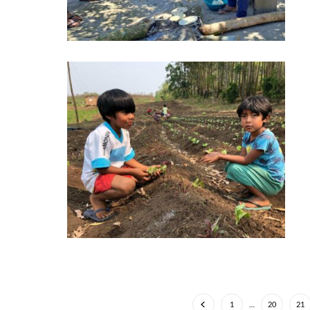
1
…
20
21