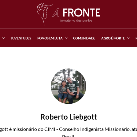
A
JUVENTUDES
POVOS EM LUTA
COMUNIDADE
AGRO É MORTE
Roberto Liebgott
ott é missionário do CIMI - Conselho Indigenista Missionário, at
Brasil.