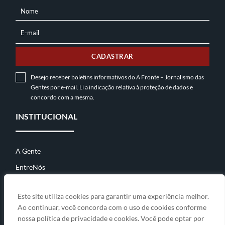
Nome
NOME
E-mail
E-
MAIL
CADASTRAR
Desejo receber boletins informativos do A Fronte – Jornalismo das
Gentes por e-mail. Li a indicação relativa à
proteção de dados
e
concordo com a mesma.
INSTITUCIONAL
A Gente
EntreNós
Contato
Este site utiliza cookies para garantir uma experiência melhor.
Ao continuar, você concorda com o uso de cookies conforme
nossa política de privacidade e cookies. Você pode optar por