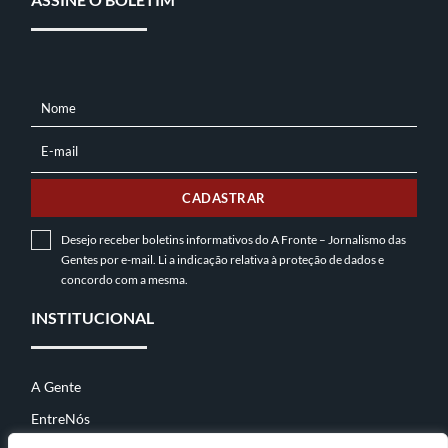
Nome
NOME
E-mail
E-
MAIL
CADASTRAR
Desejo receber boletins informativos do A Fronte – Jornalismo das
Gentes por e-mail. Li a indicação relativa à
proteção de dados
e
concordo com a mesma.
INSTITUCIONAL
A Gente
EntreNós