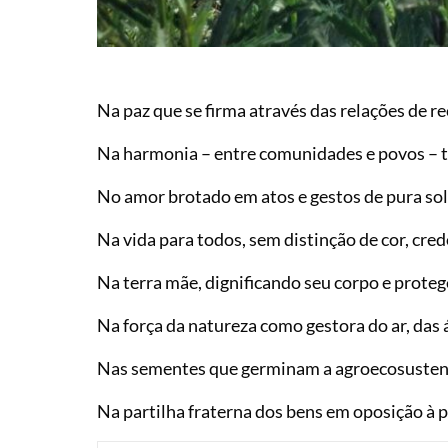
Na paz que se firma através das relações de r
Na harmonia – entre comunidades e povos – te
No amor brotado em atos e gestos de pura so
Na vida para todos, sem distinção de cor, cre
Na terra mãe, dignificando seu corpo e prote
Na força da natureza como gestora do ar, das á
Nas sementes que germinam a agroecosusten
Na partilha fraterna dos bens em oposição à 