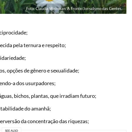
Foto: Claudia Weinman: A Fronte/Jornalismo das Gentes.
eciprocidade;
cida pela ternura e respeito;
lidariedade;
dos, opções de gênero e sexualidade;
gendo-a dos usurpadores;
guas, bichos, plantas, que irradiam futuro;
tabilidade do amanhã;
perversão da concentração das riquezas;
SEE ALSO