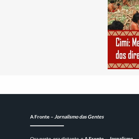
A Fronte –
Jornalismo das Gentes
Ora perto, ora distante, o
A Fronte –
Jornalismo