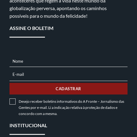
aconteceres que regem a vida neste mundo da
globalização perversa, apontando os caminhos
possíveis para o mundo da felicidade!
ASSINE O BOLETIM
Nome
NOME
E-mail
E-
MAIL
CADASTRAR
Desejo receber boletins informativos do A Fronte – Jornalismo das
Gentes por e-mail. Li a indicação relativa à
proteção de dados
e
concordo com a mesma.
INSTITUCIONAL