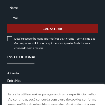
Nome
NOME
E-mail
E-
MAIL
CADASTRAR
Desejo receber boletins informativos do A Fronte – Jornalismo das
Gentes por e-mail. Li a indicação relativa à
proteção de dados
e
concordo com a mesma.
INSTITUCIONAL
A Gente
EntreNós
Contato
Este site utiliza cookies para garantir uma experiência melhor.
Ao continuar, você concorda com o uso de cookies conforme
nossa política de privacidade e cookies. Você pode optar por