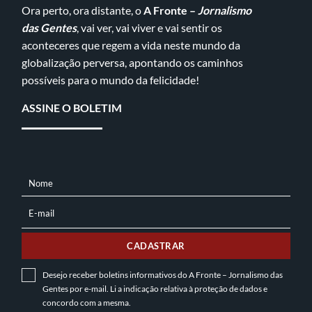
Ora perto, ora distante, o
A Fronte –
Jornalismo
das Gentes
, vai ver, vai viver e vai sentir os
aconteceres que regem a vida neste mundo da
globalização perversa, apontando os caminhos
possíveis para o mundo da felicidade!
ASSINE O BOLETIM
Nome
NOME
E-mail
E-
MAIL
CADASTRAR
Desejo receber boletins informativos do A Fronte – Jornalismo das
Gentes por e-mail. Li a indicação relativa à
proteção de dados
e
concordo com a mesma.