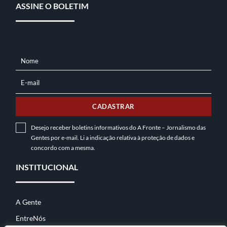
ASSINE O BOLETIM
Nome
NOME
E-mail
E-
MAIL
CADASTRAR
Desejo receber boletins informativos do A Fronte – Jornalismo das
Gentes por e-mail. Li a indicação relativa à
proteção de dados
e
concordo com a mesma.
INSTITUCIONAL
A Gente
EntreNós