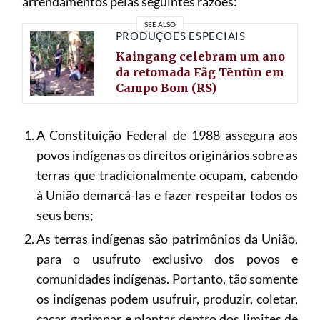
arrendamentos pelas seguintes razões:
SEE ALSO
PRODUÇÕES ESPECIAIS
Kaingang celebram um ano
da retomada Fãg Tēntūn em
Campo Bom (RS)
A Constituição Federal de 1988 assegura aos
povos indígenas os direitos originários sobre as
terras que tradicionalmente ocupam, cabendo
à União demarcá-las e fazer respeitar todos os
seus bens;
As terras indígenas são patrimônios da União,
para o usufruto exclusivo dos povos e
comunidades indígenas. Portanto, tão somente
os indígenas podem usufruir, produzir, coletar,
caçar, garimpar e plantar dentro dos limites de