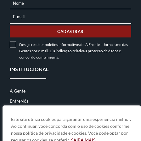
Nome
NOME
E-mail
E-
MAIL
CADASTRAR
Desejo receber boletins informativos do A Fronte – Jornalismo das
Gentes por e-mail. Li a indicação relativa à
proteção de dados
e
concordo com a mesma.
INSTITUCIONAL
A Gente
EntreNós
Contato
Este site utiliza cookies para garantir uma experiência melhor.
Ao continuar, você concorda com o uso de cookies conforme
nossa política de privacidade e cookies. Você pode optar por
© 2026
A Fronte • jornalismo das gentes
• By
Zwei Arts
.
recusar os cookies, se preferir.
SAIBA MAIS