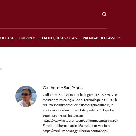
PODCAST
ENTRENÓS
PRODUÇÕES ESPECIAIS
PALAVRAS DE CLASSE
Guilherme Sant’Anna
Guilherme Sant'Anna é psicólogo (CRP 05/57577) e
mestre em Psicologia Social formado pela UERJ. Ele
realiza atendimentos de psicoterapia online e, se
você quiser entrar em contato, pode fazê-lo pelos
seguintes meios: Instagram:
https://www.instagram.com/guilhermesantanna.psi/
E-mail:
guilhermesantpsi@gmail.com
Medium:
https://medium.com/@guilhermesantannapsi