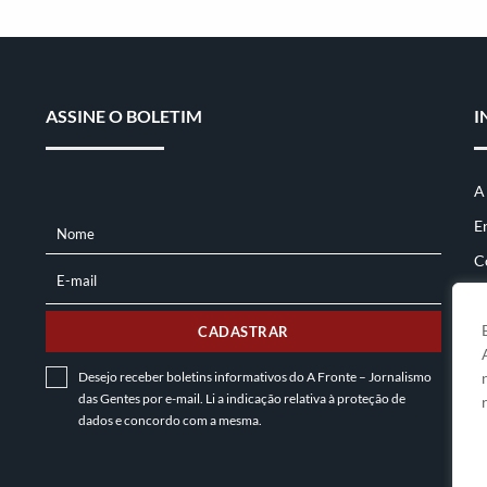
ASSINE O BOLETIM
I
A
E
Nome
NOME
C
E-mail
E-
MAIL
CADASTRAR
Desejo receber boletins informativos do A Fronte – Jornalismo
das Gentes por e-mail. Li a indicação relativa à
proteção de
dados
e concordo com a mesma.