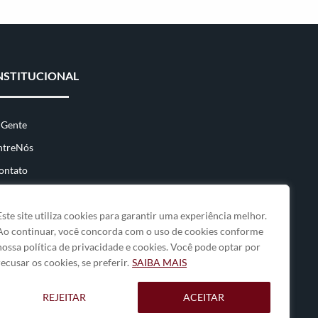
NSTITUCIONAL
 Gente
ntreNós
ontato
Este site utiliza cookies para garantir uma experiência melhor.
Ao continuar, você concorda com o uso de cookies conforme
nossa política de privacidade e cookies. Você pode optar por
recusar os cookies, se preferir.
SAIBA MAIS
REJEITAR
ACEITAR