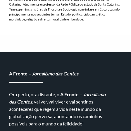
Catarina. Atualmente é professor da Rede Pública do estado de Santa Catarina.
Tem experiência na área de Filosofia e Sociologia com ênfase em Ética, atuando
principalmente nos seguintes temas: Estado, política, cidadania, ética,
moralidade, religião e direito, moralidade e liberdade.
A Fronte –
Jornalismo das Gentes
Ora perto, ora distante, o
A Fronte –
Jornalismo
das Gentes
, vai ver, vai viver e vai sentir os
aconteceres que regem a vida neste mundo da
globalização perversa, apontando os caminhos
possíveis para o mundo da felicidade!