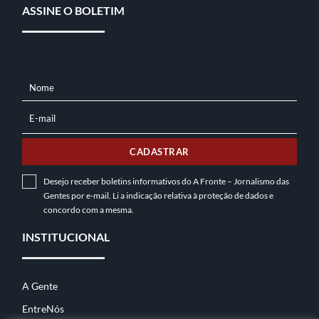
ASSINE O BOLETIM
Nome
NOME
E-mail
E-
MAIL
CADASTRAR
Desejo receber boletins informativos do A Fronte – Jornalismo das
Gentes por e-mail. Li a indicação relativa à
proteção de dados
e
concordo com a mesma.
INSTITUCIONAL
A Gente
EntreNós