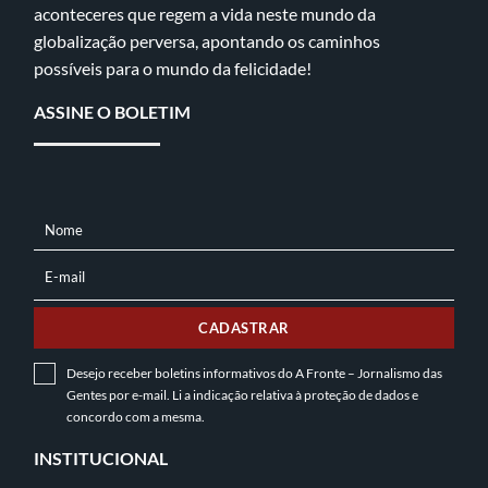
aconteceres que regem a vida neste mundo da
globalização perversa, apontando os caminhos
possíveis para o mundo da felicidade!
ASSINE O BOLETIM
Nome
NOME
E-mail
E-
MAIL
CADASTRAR
Desejo receber boletins informativos do A Fronte – Jornalismo das
Gentes por e-mail. Li a indicação relativa à
proteção de dados
e
concordo com a mesma.
INSTITUCIONAL