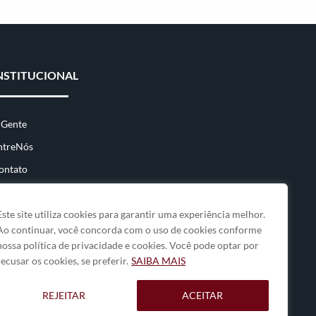
NSTITUCIONAL
 Gente
ntreNós
ontato
Este site utiliza cookies para garantir uma experiência melhor.
Ao continuar, você concorda com o uso de cookies conforme
nossa política de privacidade e cookies. Você pode optar por
recusar os cookies, se preferir.
SAIBA MAIS
REJEITAR
ACEITAR