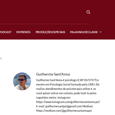
PODCAST
ENTRENÓS
PRODUÇÕES ESPECIAIS
PALAVRAS DE CLASSE
Guilherme Sant’Anna
Guilherme Sant'Anna é psicólogo (CRP 05/57577) e
mestre em Psicologia Social formado pela UERJ. Ele
realiza atendimentos de psicoterapia online e, se
você quiser entrar em contato, pode fazê-lo pelos
seguintes meios: Instagram:
https://www.instagram.com/guilhermesantanna.psi/
E-mail:
guilhermesantpsi@gmail.com
Medium:
https://medium.com/@guilhermesantannapsi