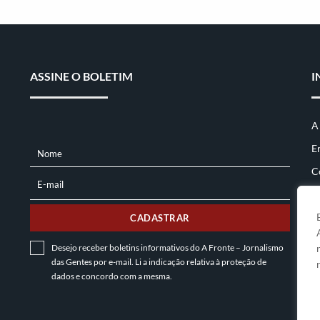
ASSINE O BOLETIM
I
A
E
Nome
NOME
C
E-mail
E-
MAIL
CADASTRAR
Desejo receber boletins informativos do A Fronte – Jornalismo
das Gentes por e-mail. Li a indicação relativa à
proteção de
dados
e concordo com a mesma.