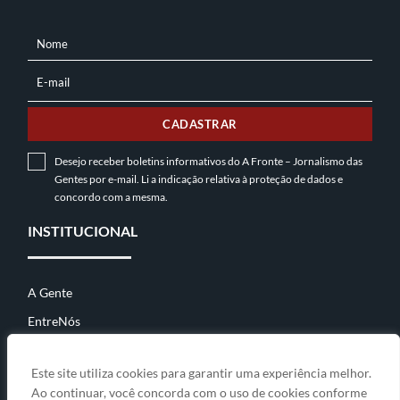
Nome
NOME
E-mail
E-
MAIL
CADASTRAR
Desejo receber boletins informativos do A Fronte – Jornalismo das
Gentes por e-mail. Li a indicação relativa à
proteção de dados
e
concordo com a mesma.
INSTITUCIONAL
A Gente
EntreNós
Contato
Este site utiliza cookies para garantir uma experiência melhor.
Ao continuar, você concorda com o uso de cookies conforme