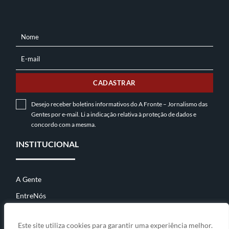
Nome
NOME
E-mail
E-
MAIL
CADASTRAR
Desejo receber boletins informativos do A Fronte – Jornalismo das
Gentes por e-mail. Li a indicação relativa à
proteção de dados
e
concordo com a mesma.
INSTITUCIONAL
A Gente
EntreNós
Contato
Este site utiliza cookies para garantir uma experiência melhor.