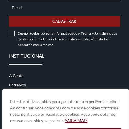
E-mail
E-
MAIL
CADASTRAR
Desejo receber boletins informativos do A Fronte – Jornalismo das
Gentes por e-mail. Li a indicação relativa à
proteção de dados
e
concordo com a mesma.
INSTITUCIONAL
A Gente
EntreNós
Contato
Este site utiliza cookies para garantir uma experiência melhor.
Ao continuar, você concorda com o uso de cookies conforme
nossa política de privacidade e cookies. Você pode optar por
© 2026
A Fronte • jornalismo das gentes
• By
Zwei Arts
.
recusar os cookies, se preferir.
SAIBA MAIS
A GENTE
ENTRENÓS
CONTATO