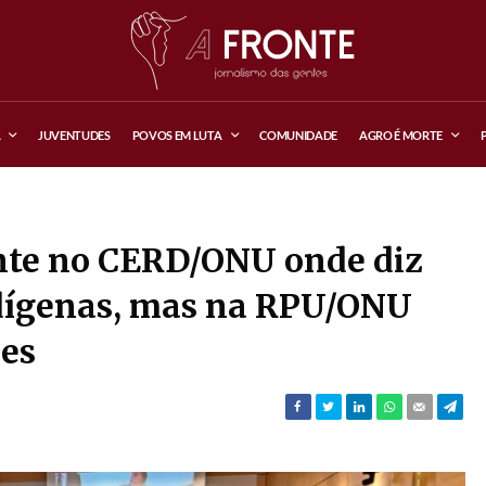
A
JUVENTUDES
POVOS EM LUTA
COMUNIDADE
AGRO É MORTE
nte no CERD/ONU onde diz
ndígenas, mas na RPU/ONU
ões