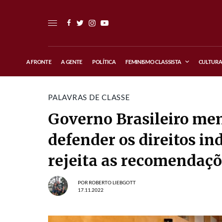
A FRONTE
A GENTE
POLÍTICA
FEMINISMO CLASSISTA
CULTUR
PALAVRAS DE CLASSE
Governo Brasileiro me
defender os direitos i
rejeita as recomendaç
POR
ROBERTO LIEBGOTT
17.11.2022