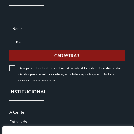
Nome
NOME
E-mail
E-
MAIL
CADASTRAR
Desejo receber boletins informativos do A Fronte – Jornalismo das
Gentes por e-mail. Li a indicação relativa à
proteção de dados
e
concordo com a mesma.
INSTITUCIONAL
A Gente
EntreNós
Contato