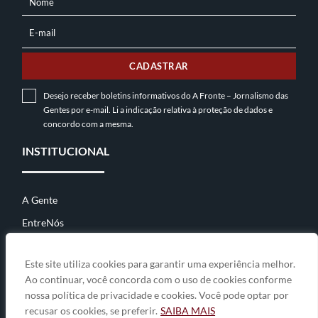
Nome
NOME
E-mail
E-
MAIL
CADASTRAR
Desejo receber boletins informativos do A Fronte – Jornalismo das
Gentes por e-mail. Li a indicação relativa à
proteção de dados
e
concordo com a mesma.
INSTITUCIONAL
A Gente
EntreNós
Contato
Este site utiliza cookies para garantir uma experiência melhor.
Ao continuar, você concorda com o uso de cookies conforme
nossa política de privacidade e cookies. Você pode optar por
© 2026
A Fronte • jornalismo das gentes
• By
Zwei Arts
.
recusar os cookies, se preferir.
SAIBA MAIS