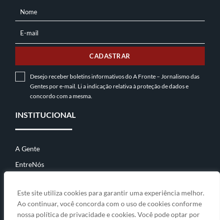
Nome
NOME
E-mail
E-
MAIL
CADASTRAR
Desejo receber boletins informativos do A Fronte – Jornalismo das
Gentes por e-mail. Li a indicação relativa à
proteção de dados
e
concordo com a mesma.
INSTITUCIONAL
A Gente
EntreNós
Contato
Este site utiliza cookies para garantir uma experiência melhor.
Ao continuar, você concorda com o uso de cookies conforme
nossa política de privacidade e cookies. Você pode optar por