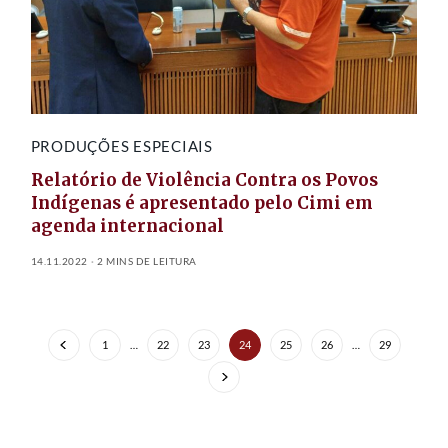
PRODUÇÕES ESPECIAIS
Relatório de Violência Contra os Povos
Indígenas é apresentado pelo Cimi em
agenda internacional
14.11.2022
2 MINS DE LEITURA
1
…
22
23
24
25
26
…
29
FEATURED POSTS