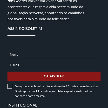
das Gentes
, vai ver, vai viver e vai sentir os
aconteceres que regem a vida neste mundo da
globalização perversa, apontando os caminhos
possíveis para o mundo da felicidade!
ASSINE O BOLETIM
Nome
NOME
E-mail
E-
MAIL
CADASTRAR
Desejo receber boletins informativos do A Fronte – Jornalismo das
Gentes por e-mail. Li a indicação relativa à
proteção de dados
e
concordo com a mesma.
INSTITUCIONAL