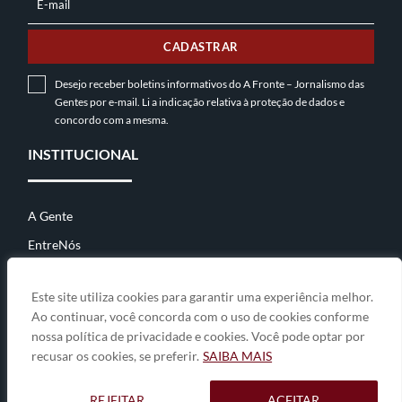
E-mail
E-
MAIL
CADASTRAR
Desejo receber boletins informativos do A Fronte – Jornalismo das
Gentes por e-mail. Li a indicação relativa à
proteção de dados
e
concordo com a mesma.
INSTITUCIONAL
A Gente
EntreNós
Contato
Este site utiliza cookies para garantir uma experiência melhor.
Ao continuar, você concorda com o uso de cookies conforme
nossa política de privacidade e cookies. Você pode optar por
© 2026
A Fronte • jornalismo das gentes
• By
Zwei Arts
.
recusar os cookies, se preferir.
SAIBA MAIS
A GENTE
ENTRENÓS
CONTATO
REJEITAR
ACEITAR