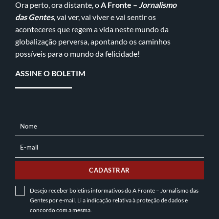
Ora perto, ora distante, o
A Fronte –
Jornalismo
das Gentes
, vai ver, vai viver e vai sentir os
aconteceres que regem a vida neste mundo da
globalização perversa, apontando os caminhos
possíveis para o mundo da felicidade!
ASSINE O BOLETIM
Nome
NOME
E-mail
E-
MAIL
CADASTRAR
Desejo receber boletins informativos do A Fronte – Jornalismo das
Gentes por e-mail. Li a indicação relativa à
proteção de dados
e
concordo com a mesma.