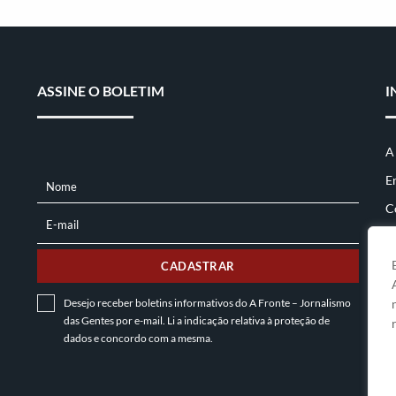
ASSINE O BOLETIM
I
A
E
Nome
NOME
C
E-mail
E-
MAIL
CADASTRAR
Desejo receber boletins informativos do A Fronte – Jornalismo
das Gentes por e-mail. Li a indicação relativa à
proteção de
dados
e concordo com a mesma.