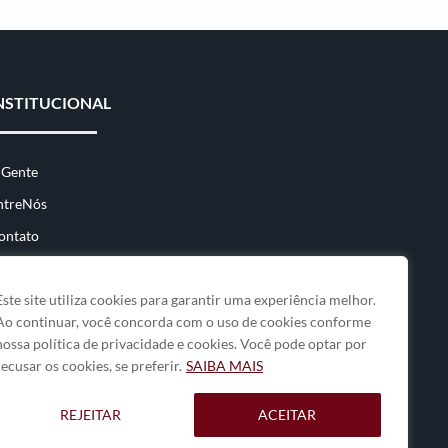
NSTITUCIONAL
 Gente
ntreNós
ontato
Este site utiliza cookies para garantir uma experiência melhor.
Ao continuar, você concorda com o uso de cookies conforme
nossa política de privacidade e cookies. Você pode optar por
recusar os cookies, se preferir.
SAIBA MAIS
REJEITAR
ACEITAR