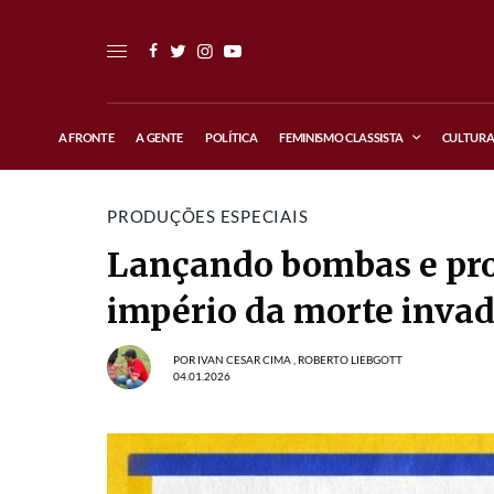
A FRONTE
A GENTE
POLÍTICA
FEMINISMO CLASSISTA
CULTUR
PRODUÇÕES ESPECIAIS
Lançando bombas e pro
império da morte invad
POR
IVAN CESAR CIMA
,
ROBERTO LIEBGOTT
04.01.2026