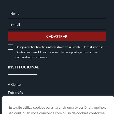
Nome
NOME
E-mail
E-
MAIL
CADASTRAR
Desejo receber boletins informativos do A Fronte – Jornalismo das
Gentes por e-mail. Li a indicação relativa à
proteção de dados
e
concordo com a mesma.
INSTITUCIONAL
A Gente
EntreNós
Contato
Este site utiliza cookies para garantir uma experiência melhor.
Ao continuar, você concorda com o uso de cookies conforme