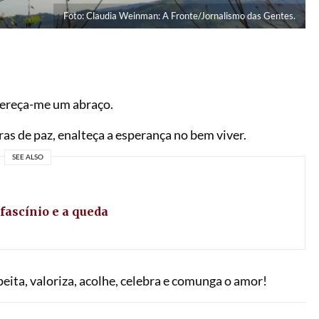
Foto: Claudia Weinman: A Fronte/Jornalismo das Gentes.
fereça-me um abraço.
s de paz, enalteça a esperança no bem viver.
SEE ALSO
 fascínio e a queda
ita, valoriza, acolhe, celebra e comunga o amor!