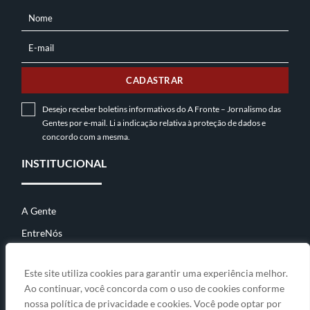
Nome
NOME
E-mail
E-
MAIL
CADASTRAR
Desejo receber boletins informativos do A Fronte – Jornalismo das
Gentes por e-mail. Li a indicação relativa à
proteção de dados
e
concordo com a mesma.
INSTITUCIONAL
A Gente
EntreNós
Contato
Este site utiliza cookies para garantir uma experiência melhor.
Ao continuar, você concorda com o uso de cookies conforme
nossa política de privacidade e cookies. Você pode optar por