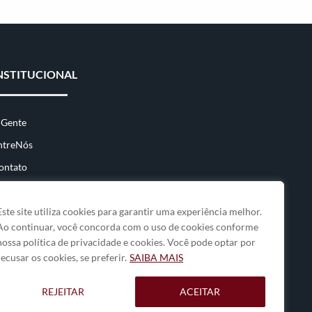
NSTITUCIONAL
 Gente
ntreNós
ontato
Este site utiliza cookies para garantir uma experiência melhor.
Ao continuar, você concorda com o uso de cookies conforme
nossa política de privacidade e cookies. Você pode optar por
recusar os cookies, se preferir.
SAIBA MAIS
REJEITAR
ACEITAR