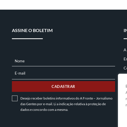
ASSINE O BOLETIM
I
A
E
Nome
NOME
C
E-mail
E-
MAIL
CADASTRAR
Desejo receber boletins informativos do A Fronte – Jornalismo
das Gentes por e-mail. Li a indicação relativa à
proteção de
dados
e concordo com a mesma.