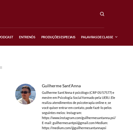
PODCAST
ENTRENÓS
PRODUÇÕES ESPECIAIS
PALAVRAS DE CLASSE
Guilherme Sant’Anna
Guilherme Sant'Anna é psicólogo (CRP 05/57577) e
mestre em Psicologia Social formado pela UERJ. Ele
realiza atendimentos de psicoterapia online e, se
você quiser entrar em contato, pode fazê-lo pelos
seguintes meios: Instagram:
https://www.instagram.com/guilhermesantanna.psi/
E-mail:
guilhermesantpsi@gmail.com
Medium:
https://medium.com/@guilhermesantannapsi