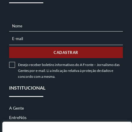
Nome
NOME
E-mail
E-
MAIL
CADASTRAR
Desejo receber boletins informativos do A Fronte – Jornalismo das
Gentes por e-mail. Li a indicação relativa à
proteção de dados
e
concordo com a mesma.
INSTITUCIONAL
A Gente
EntreNós
Contato