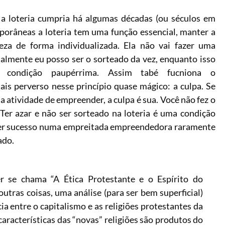
 loteria cumpria há algumas décadas (ou séculos em
porâneas a loteria tem uma função essencial, manter a
eza de forma individualizada. Ela não vai fazer uma
ualmente eu posso ser o sorteado da vez, enquanto isso
a condição paupérrima. Assim tabé fucniona o
is perverso nesse princípio quase mágico: a culpa. Se
a atividade de empreender, a culpa é sua. Você não fez o
l. Ter azar e não ser sorteado na loteria é uma condição
 ter sucesso numa empreitada empreendedora raramente
pado.
se chama “A Ética Protestante e o Espírito do
outras coisas, uma análise (para ser bem superficial)
a entre o capitalismo e as religiões protestantes da
racterísticas das “novas” religiões são produtos do