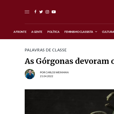
A FRONTE
A GENTE
POLÍTICA
FEMINISMO CLASSISTA
CULTUR
PALAVRAS DE CLASSE
As Górgonas devoram o
POR
CARLOS WEINMAN
21.04.2022