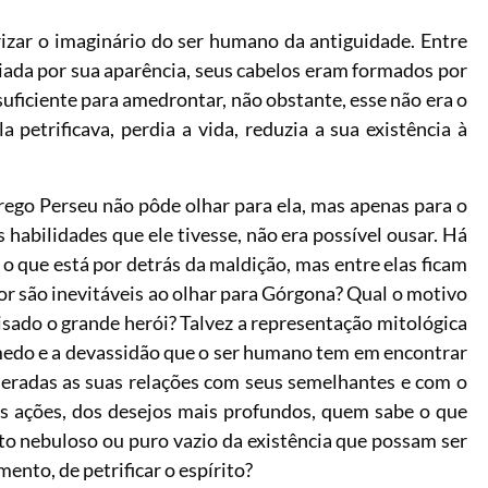
zar o imaginário do ser humano da antiguidade. Entre
iada por sua aparência, seus cabelos eram formados por
suficiente para amedrontar, não obstante, esse não era o
a petrificava, perdia a vida, reduzia a sua existência à
grego Perseu não pôde olhar para ela, mas apenas para o
 habilidades que ele tivesse, não era possível ousar. Há
o que está por detrás da maldição, mas entre elas ficam
or são inevitáveis ao olhar para Górgona? Qual o motivo
lisado o grande herói? Talvez a representação mitológica
 medo e a devassidão que o ser humano tem em encontrar
eradas as suas relações com seus semelhantes e com o
 ações, dos desejos mais profundos, quem sabe o que
to nebuloso ou puro vazio da existência que possam ser
nto, de petrificar o espírito?