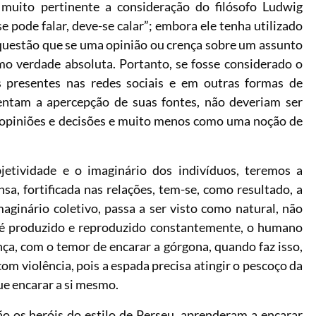
 muito pertinente a consideração do filósofo Ludwig
e pode falar, deve-se calar”; embora ele tenha utilizado
 questão que se uma opinião ou crença sobre um assunto
mo verdade absoluta. Portanto, se fosse considerado o
es presentes nas redes sociais e em outras formas de
entam a apercepção de suas fontes, não deveriam ser
 opiniões e decisões e muito menos como uma noção de
bjetividade e o imaginário dos indivíduos, teremos a
nsa, fortificada nas relações, tem-se, como resultado, a
aginário coletivo, passa a ser visto como natural, não
 é produzido e reproduzido constantemente, o humano
ça, com o temor de encarar a górgona, quando faz isso,
om violência, pois a espada precisa atingir o pescoço da
que encarar a si mesmo.
o os heróis do estilo de Perseu, aprenderam a encarar