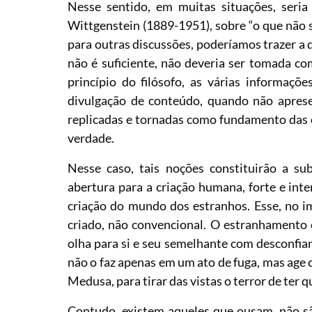
Nesse sentido, em muitas situações, seria
Wittgenstein (1889-1951), sobre “o que não s
para outras discussões, poderíamos trazer a
não é suficiente, não deveria ser tomada co
princípio do filósofo, as várias informaçõ
divulgação de conteúdo, quando não apres
replicadas e tornadas como fundamento das
verdade.
Nesse caso, tais noções constituirão a su
abertura para a criação humana, forte e inte
criação do mundo dos estranhos. Esse, no im
criado, não convencional. O estranhamento
olha para si e seu semelhante com desconfian
não o faz apenas em um ato de fuga, mas age c
Medusa, para tirar das vistas o terror de ter 
Contudo, existem aqueles que ousam, não sã