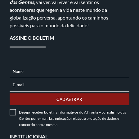
das Gentes
, vai ver, vai viver e vai sentir os
aconteceres que regem a vida neste mundo da
globalização perversa, apontando os caminhos
possíveis para o mundo da felicidade!
ASSINE O BOLETIM
Nome
NOME
E-mail
E-
MAIL
CADASTRAR
Desejo receber boletins informativos do A Fronte – Jornalismo das
Gentes por e-mail. Li a indicação relativa à
proteção de dados
e
concordo com a mesma.
INSTITUCIONAL