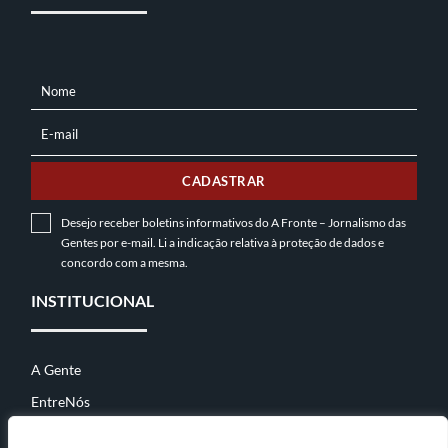
Nome
NOME
E-mail
E-
MAIL
CADASTRAR
Desejo receber boletins informativos do A Fronte – Jornalismo das
Gentes por e-mail. Li a indicação relativa à
proteção de dados
e
concordo com a mesma.
INSTITUCIONAL
A Gente
EntreNós
Contato