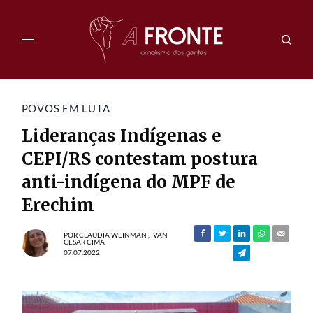
POVOS EM LUTA
Lideranças Indígenas e
CEPI/RS contestam postura
anti-indígena do MPF de
Erechim
POR
CLAUDIA WEINMAN
,
IVAN
CESAR CIMA
07.07.2022