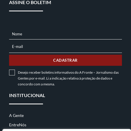
ASSINE O BOLETIM
Nome
NOME
E-mail
E-
MAIL
CADASTRAR
Desejo receber boletins informativos do A Fronte – Jornalismo das
Gentes por e-mail. Li a indicação relativa à
proteção de dados
e
concordo com a mesma.
INSTITUCIONAL
A Gente
EntreNós