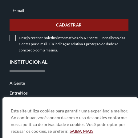
E-mail
E-
MAIL
CADASTRAR
Desejo receber boletins informativos do A Fronte – Jornalismo das
Gentes por e-mail. Li a indicação relativa à
proteção de dados
e
concordo com a mesma.
INSTITUCIONAL
A Gente
EntreNós
Contato
Este site utiliza cookies para garantir uma experiência melhor.
Ao continuar, você concorda com o uso de cookies conforme
nossa política de privacidade e cookies. Você pode optar por
© 2026
A Fronte • jornalismo das gentes
• By
Zwei Arts
.
recusar os cookies, se preferir.
SAIBA MAIS