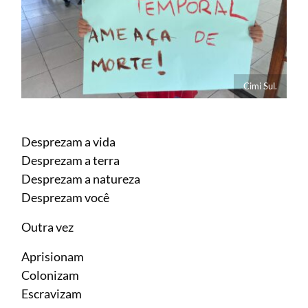
Cimi Sul.
Desprezam a vida
Desprezam a terra
Desprezam a natureza
Desprezam você
Outra vez
Aprisionam
Colonizam
Escravizam