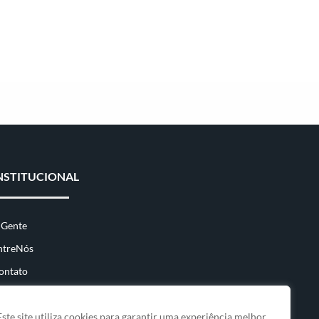
NSTITUCIONAL
 Gente
ntreNós
ontato
Este site utiliza cookies para garantir uma experiência melhor.