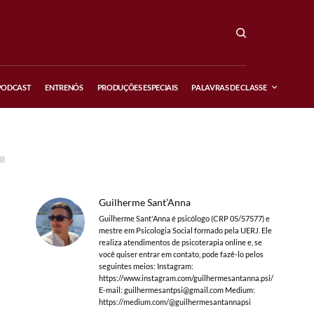
PODCAST
ENTRENÓS
PRODUÇÕES ESPECIAIS
PALAVRAS DE CLASSE
Guilherme Sant’Anna
Guilherme Sant'Anna é psicólogo (CRP 05/57577) e
mestre em Psicologia Social formado pela UERJ. Ele
realiza atendimentos de psicoterapia online e, se
você quiser entrar em contato, pode fazê-lo pelos
seguintes meios: Instagram:
https://www.instagram.com/guilhermesantanna.psi/
E-mail:
guilhermesantpsi@gmail.com
Medium:
https://medium.com/@guilhermesantannapsi