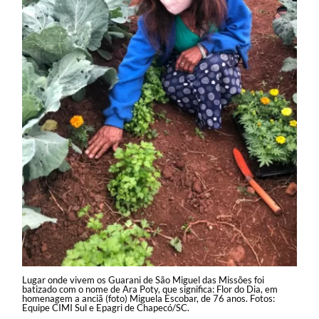
Lugar onde vivem os Guarani de São Miguel das Missões foi
batizado com o nome de Ara Poty, que significa: Flor do Dia, em
homenagem a anciã (foto) Miguela Escobar, de 76 anos. Fotos:
Equipe CIMI Sul e Epagri de Chapecó/SC.