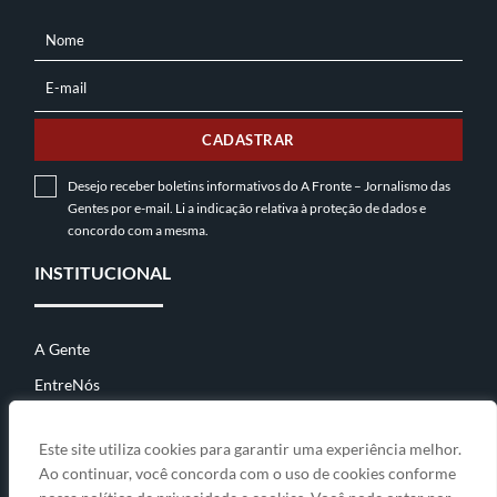
Nome
NOME
E-mail
E-
MAIL
CADASTRAR
Desejo receber boletins informativos do A Fronte – Jornalismo das
Gentes por e-mail. Li a indicação relativa à
proteção de dados
e
concordo com a mesma.
INSTITUCIONAL
A Gente
EntreNós
Contato
Este site utiliza cookies para garantir uma experiência melhor.
Ao continuar, você concorda com o uso de cookies conforme