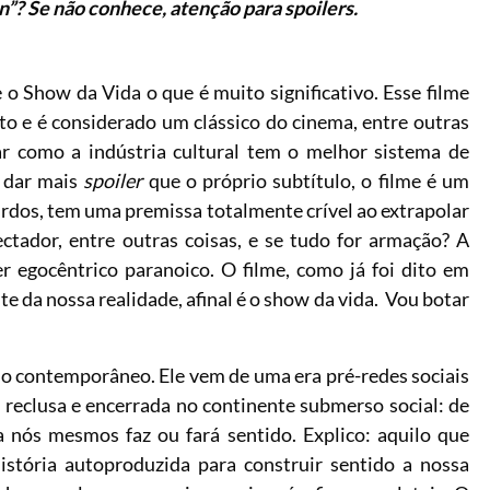
”? Se não conhece, atenção para spoilers.
e o Show da Vida o que é muito significativo. Esse filme
o e é considerado um clássico do cinema, entre outras
ar como a indústria cultural tem o melhor sistema de
m dar mais
spoiler
que o próprio subtítulo, o filme é um
surdos, tem uma premissa totalmente crível ao extrapolar
ectador, entre outras coisas, e se tudo for armação? A
r egocêntrico paranoico. O filme, como já foi dito em
te da nossa realidade, afinal é o show da vida. Vou botar
o contemporâneo. Ele vem de uma era pré-redes sociais
ais reclusa e encerrada no continente submerso social: de
 nós mesmos faz ou fará sentido. Explico: aquilo que
stória autoproduzida para construir sentido a nossa