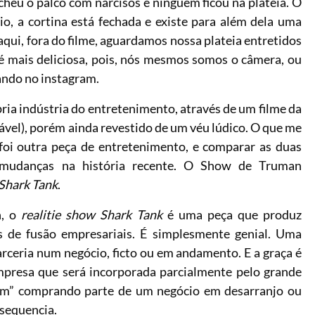
heu o palco com narcisos e ninguém ficou na plateia. O
io, a cortina está fechada e existe para além dela uma
aqui, fora do filme, aguardamos nossa plateia entretidos
 é mais deliciosa, pois, nós mesmos somos o câmera
, ou
ando no instagram.
rópria indústria do entretenimento, através de um filme da
uvável), porém ainda revestido de um véu lúdico. O que me
foi outra peça de entretenimento, e comparar as duas
as mudanças na história recente. O Show de Truman
Shark Tank
.
n, o
realitie show Shark Tank
é uma peça que produz
s de fusão empresariais. É simplesmente genial. Uma
rceria num negócio, ficto ou em andamento. E a graça é
presa que será incorporada parcialmente pelo grande
tem” comprando parte de um negócio em desarranjo ou
 sequencia.