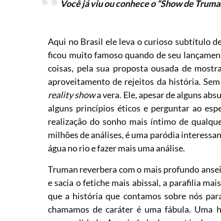
Você já viu ou conhece o “Show de Truman
Aqui no Brasil ele leva o curioso subtítulo d
ficou muito famoso quando de seu lançament
coisas, pela sua proposta ousada de mostr
aproveitamento de rejeitos da história. Se
reality show
a vera. Ele, apesar de alguns ab
alguns princípios éticos e perguntar ao esp
realização do sonho mais íntimo de qualque
milhões de análises, é uma paródia interessan
água no rio e fazer mais uma análise.
Truman reverbera com o mais profundo ansei
e sacia o fetiche mais abissal, a parafilia m
que a história que contamos sobre nós para
chamamos de caráter é uma fábula. Uma hi