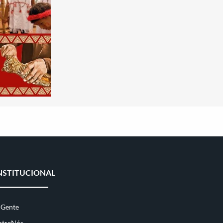
NSTITUCIONAL
 Gente
ntreNós