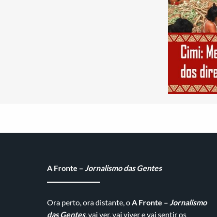
A Fronte –
Jornalismo das Gentes
Ora perto, ora distante, o
A Fronte –
Jornalismo
das Gentes
, vai ver, vai viver e vai sentir os