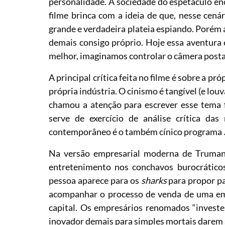
personalidade. A sociedade do espetáculo enc
filme brinca com a ideia de que, nesse cenár
grande e verdadeira plateia espiando. Porém 
demais consigo próprio. Hoje essa aventura
melhor, imaginamos controlar o câmera post
A principal crítica feita no filme é sobre a p
própria indústria. O cinismo é tangível (e lo
chamou a atenção para escrever esse tema 
serve de exercício de análise crítica d
contemporâneo é o também cínico programa
Na versão empresarial moderna de Truma
entretenimento nos conchavos burocrático
pessoa aparece para os
sharks
para propor pa
acompanhar o processo de venda de uma em
capital. Os empresários renomados “inves
inovador demais para simples mortais darem