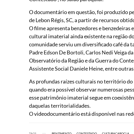
O documentário em questão, foi produzido p
de Lebon Régis, SC, a partir de recursos obtid
O filme apresenta benzedores e benzedeiras e
cultural imaterial ainda existente na região
comunidade serviu um diversificado café da t
Padre Edson De Bortoli, Carlos Nedi Veiga da
Observatório da Região e da Guerra do Conte
Assistente Social Daniele Heine, entre outra
As profundas raízes culturais no território d
quando era possível observar numerosas pes
esse patrimônio imaterial segue em coexistê
daquelas territorialidades.
O videodocumentário está disponível nas rede
TAGS
BENZIMENTO
CONTESTADO
CULTURACABOCLA