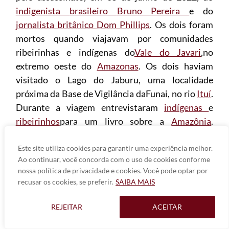
indigenista
brasileiro
Bruno Pereira
e do
jornalista
britânico
Dom Phillips
. Os dois foram
mortos quando viajavam por comunidades
ribeirinhas e indígenas do
Vale do Javari
,no
extremo oeste do
Amazonas
. Os dois haviam
visitado o Lago do Jaburu, uma localidade
próxima da Base de Vigilância daFunai, no rio
Ituí
.
Durante a viagem entrevistaram
indígenas
e
ribeirinhos
para um livro sobre a
Amazônia
.
Aproveitaram a oportunidade para realizar uma
reunião com pescadores na comunidade
Este site utiliza cookies para garantir uma experiência melhor.
Ao continuar, você concorda com o uso de cookies conforme
SãoRafael. Acabaram assassinados no trajeto
nossa política de privacidade e cookies. Você pode optar por
entre a comunidade e o município de
Atalaia do
recusar os cookies, se preferir.
SAIBA MAIS
Norte
.
REJEITAR
ACEITAR
Por longos e angustiantes dias eles eram dados
como desaparecidos. Diante da repercussão