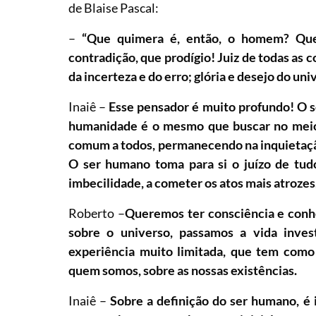
de Blaise Pascal:
–
“Que quimera é, então, o homem? Que
contradição, que prodígio! Juiz de todas as 
da incerteza e do erro; glória e desejo do u
Inaiê –
Esse pensador é muito profundo! O se
humanidade é o mesmo que buscar no meio d
comum a todos, permanecendo na inquietação
O ser humano toma para si o juízo de tudo
imbecilidade, a cometer os atos mais atroze
Roberto –
Queremos ter consciência e conh
sobre o universo, passamos a vida inve
experiência muito limitada, que tem como
quem somos, sobre as nossas existências.
Inaiê –
Sobre a definição do ser humano, é 