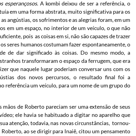
os esperançosos
. A kombi deixou de ser a referência, o
tuía em uma forma abstrata, muito significativa para os
, as angústias, os sofrimentos e as alegrias foram, em um
os em um espaço, no interior de um veículo, o que não
uficiente, pois as coisas em si, não são capazes de trazer
que os seres humanos costumam fazer espontaneamente, o
de de dar significado às coisas. Do mesmo modo, a
 estranhos transformaram o espaço da ferrugem, que era
dizer que naquele lugar poderiam conversar uns com os
ústias dos novos percursos, o resultado final foi a
mo referência um veículo, para um nome de um grupo do
as mãos de Roberto pareciam ser uma extensão de seus
ídeo; ele havia se habituado a digitar no aparelho que
ua atenção, todavia, nas novas circunstâncias, tornou-
 Roberto, ao se dirigir para Inaiê, citou um pensamento