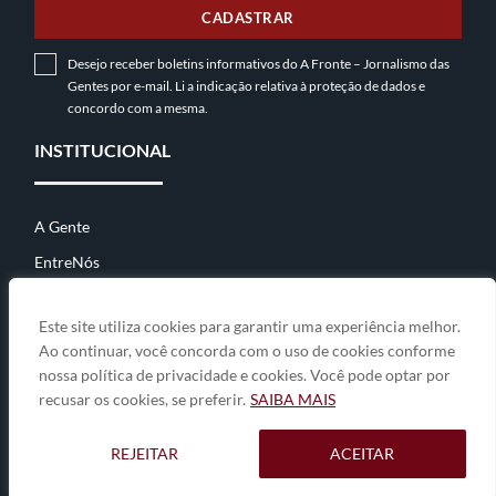
CADASTRAR
Desejo receber boletins informativos do A Fronte – Jornalismo das
Gentes por e-mail. Li a indicação relativa à
proteção de dados
e
concordo com a mesma.
INSTITUCIONAL
A Gente
EntreNós
Contato
Este site utiliza cookies para garantir uma experiência melhor.
Ao continuar, você concorda com o uso de cookies conforme
nossa política de privacidade e cookies. Você pode optar por
© 2026
A Fronte • jornalismo das gentes
• By
Zwei Arts
.
recusar os cookies, se preferir.
SAIBA MAIS
A GENTE
ENTRENÓS
CONTATO
REJEITAR
ACEITAR